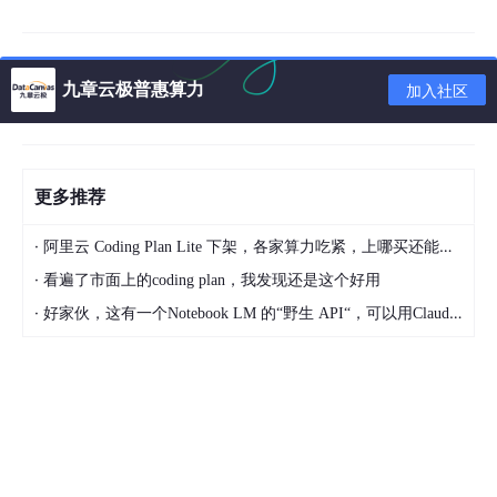
文档分割器
向量化
九章云极普惠算力
加入社区
对接向量存储与搜索，比如 Chroma、Pinecone、Q
drand
Chains
更多推荐
LLMChain
·
阿里云 Coding Plan Lite 下架，各家算力吃紧，上哪买还能支持GLM-5和5.1的coding plan？_2026-04-15
各种工具Chain
·
看遍了市面上的coding plan，我发现还是这个好用
LangChainHub
·
好家伙，这有一个Notebook LM 的“野生 API“，可以用Claude Code免费用 Google 大模型
基本概念
Loader 加载器
这个就是从指定数据源中进行加载数据的。比如：文件夹 Director
yLoader、Azure 存储 AzureBlobStorageContainerLoader、CS
V文件 CSVLoader、印象笔记 EverNoteLoader、Google网盘 Go
ogleDriveLoader、任意的网页 UnstructuredHTMLLoader、PDF
PyPDFLoader、 S3DirectoryLoader/S3FileLoader、