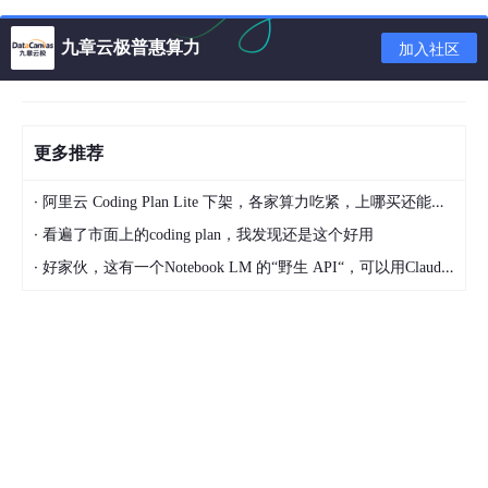
开支很大，但初始的资本需求并不高。有许多次级云服务提供了优
惠的定价（这主要是因为他们对投资回报的期望过高），但使用这
九章云极普惠算力
加入社区
些服务可能需要承担一定的安全风险。
对公司而言，租赁一些 GPU 并开始利用 vLLM 和 TensorRT-LLM
等库在 Nvidia 和 AMD 的 GPU 上运行开源模型变得轻而易举。P
yTorch 在推理 (inference) 性能上也越来越快，因此进入这一领域
更多推荐
的门槛正急剧降低。相关的一点是，可以查看 Nvidia 和 AMD 在
LLM 推理性能方面，关于 MI300 与 H100 的激烈公开争论。AM
·
阿里云 Coding Plan Lite 下架，各家算力吃紧，上哪买还能支持GLM-5和5.1的coding plan？_2026-04-15
D 对此的回应让 Nvidia 感到相当尴尬，因为 Nvidia 最初发布了一
个具有误导性的博客文章。
·
看遍了市面上的coding plan，我发现还是这个好用
·
随着 Mistral 推出的 Mixtral，推理成本出现了一场激烈的价格竞
好家伙，这有一个Notebook LM 的“野生 API“，可以用Claude Code免费用 Google 大模型
争。这主要是由那些燃烧风险资本、希望通过规模化运营来实现盈
利的初创公司所推动。OpenAI 的 GPT-3.5 Turbo 模型的运行成
本本质上比 Mixtral 要低很多，OpenAI 之所以能维持较高的利润
率，主要得益于他们能够实现非常高的批处理规模。这种高批量处
理的能力是其他用户基础较小的竞争者所不具备的。
OpenAI 对每百万输入 Token 的收费为 1.00 美元，每百万输出 T
oken 的收费为 2.00 美元。尽管运营成本更高，但拥有更高质量
模型的 Mistral 为了吸引客户，其定价必须低于 OpenAI。因此，
Mistral 对每百万输入 Token 的收费为 0.65 美元，每百万输出 To