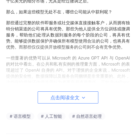
十亿美元的细分市场，尤其是经过微调之后。
那么，如果这些模型无处不在，哪些公司能从中获利呢？
那些通过完整的软件即服务或社交媒体直接接触客户，从而拥有独
特分销渠道的公司将具有优势。那些为他人提供全方位训练或微调
服务，帮助他们处理从数据到服务的每个阶段的公司，将具有优
势。能够提供数据保护并确保所有模型使用合法的公司，也将具有
优势。而那些仅仅提供开放模型服务的公司则不会有竞争优势。
一些显著的优势可以从 Microsoft 的 Azure GPT API 与 OpenAI
的对比中看出。在公共和私有实例的推理量方面，Microsoft 的表
现超过了 OpenAI 自身的 API。对于谨慎的企业来说，Microsoft
提供的安全性、数据保障以及服务合同捆绑是非常重要的。此外，
这些保护措施还使得滥用行为者更容易逃避责任，正如 ByteDanc
e 使用 Azure GPT-4 来训练他们即将推出的大语言模型 (LLM
s) 所示。
点击阅读全文
事实是，如果你不是市场的领头羊，那么你必须采取低价策略来吸
引客户。例如，Google 在其 GPT-3.5 竞争产品 Gemini Pro 上，
# 语言模型
# 人工智能
# 自然语言处理
每分钟提供 60 次免费 API 调用。Google 在这方面并不孤单，事
实上，如今几乎所有人都在大语言模型 (LLM) 推理上亏本。
纯粹开放模型的服务已经变得非常普遍。尽管开展这种服务的主要