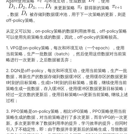
Agent使用策略
与环境互动，生成数据
，使用
来更新策略
获得新的策略
，数据
被存储到数据缓冲池，用于下一次策略的更新，则是
off-policy策略。
从定义可以知，on-policy策略的数据利用效率低，off-policy策略
可以使用先前策略生成的数据，因此，off-policy的策略较高。
1. VPG是on-policy策略，每次和环境互动（一个epoch），使用
当前策略，生产一批数据（batch），然后使用这些数据对当前策
略进行一次更新，之后数据被丢弃；
2. DQN是off-policy，每次和环境互动，使用当前策略，生产一批
数据，将新生产的数据存储到数据缓冲区，使用缓存区的数据更新
t时刻的目标策略，生成t+1时刻的目标策略，接着，继续使用当前
策略生成一批数据，存入缓冲区，使用缓冲区数据更新目标策略；
经过一定次数的更新后，使用目标策略t+n更新当前策略, 继续上述
过程；
3. PPO策略是on-policy策略，相比VPG策略，PPO策略使用当前
策略生成的数据，对当前策略进行了多次更新，而非VPG的一次更
新。多次更新带来了数据利用率的提升，学习效率的提升，但同时
引入了不稳定性，即：由于数据并非更新后的策略生成，导致数据