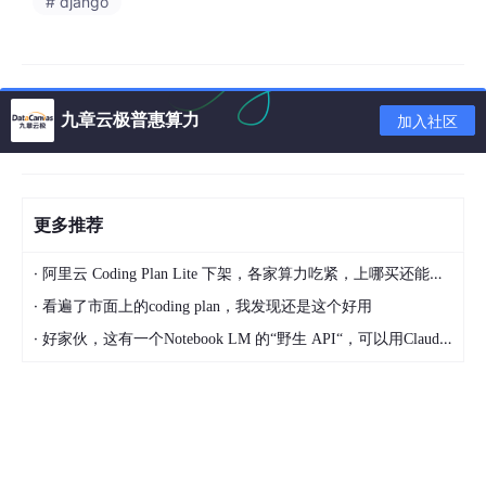
# django
agement and convenient services. The university classroom m
anagement system uses Java language, uses SSM technolog
y based on MVVM mode for development, and uses Eclipse 2
017 CI 10 compiler for writing. In terms of data, it mainly uses
Microsoft's MySQL relational database as the data storage me
九章云极普惠算力
加入社区
dium, and cooperates with the front-end HTML+CSS technolo
gy to complete the development of the system.
Key words
:
Classroom management; Java language; Relationa
l database; SSM technology
更多推荐
目 录
·
阿里云 Coding Plan Lite 下架，各家算力吃紧，上哪买还能支持GLM-5和5.1的coding plan？_2026-04-15
第1章 绪论
·
看遍了市面上的coding plan，我发现还是这个好用
·
好家伙，这有一个Notebook LM 的“野生 API“，可以用Claude Code免费用 Google 大模型
1.1
研究背景与意义
1.2
开发现状
1.3
本文的组织结构
第2章 相关技术介绍