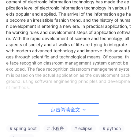
opment of electronic information technology has made the ap
plication level of electronic information technology in various fi
elds popular and applied. The arrival of the information age ha
s become an irresistible fashion trend, and the history of huma
n development is entering a new era. In practical application, t
he working rules and development steps of application softwa
re. With the rapid development of science and technology, all
aspects of society and all walks of life are trying to integrate
with modern advanced technology and improve their advanta
ges through scientific and technological means. Of course, th
e face recognition classroom management system cannot be
excluded. The face recognition classroom management syste
m is based on the actual application as the development back
ground, using software engineering principles and developme
nt methods.
This design mainly realizes the home page, user management,
classroom management, check-in and clocking, discipline ma
点击阅读全文
nagement, classroom assets, borrowing records, security reco
rds and other functional modules. The system communicates
with the server through the browser to realize data interaction
# spring boot
# 小程序
# eclipse
# python
and change. The system improves work efficiency and reduc
es errors and omissions in data storage through scientific man