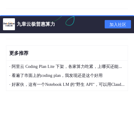
web_err_t
http_client_set_post_field
(
http_client_ha
{

web_err_t
 err = WEB_OK;

九章云极普惠算力
加入社区
    client->post_data = (
char
 *)data;   
// 待发送数
    client->post_len = len;             
// 待发送数
LOGD
(TAG, 
"set post file length = %d"
, len);

// 如果此前没有设置 Content-Type，则设置为 applicatio
更多推荐
if
 (client->post_data)

    {

·
阿里云 Coding Plan Lite 下架，各家算力吃紧，上哪买还能支持GLM-5和5.1的coding plan？_2026-04-15
char
 *value = 
NULL
;

if
 ((err = 
http_client_get_header
(client, 
"
·
看遍了市面上的coding plan，我发现还是这个好用
        {

·
好家伙，这有一个Notebook LM 的“野生 API“，可以用Claude Code免费用 Google 大模型
return
 err;

        }

if
 (value == 
NULL
)

        {

            err = 
http_client_set_header
(client, 
"C
        }

    }

else