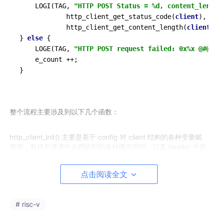
    LOGI(TAG, 
"HTTP POST Status = %d, content_lengt
            http_client_get_status_code(
client
),

            http_client_get_content_length(
client
))
} 
else
 {

    LOGE(TAG, 
"HTTP POST request failed: 0x%x @#@@@
    e_count ++;

}
整个流程主要涉及到以下几个函数：
http_client_init() 主要是基于 config 对 client 结构的各种变量赋
初值，包括在请求中会用的到的各种缓存空间，以及 header 中的
基本信息。其中 config 未设置的会赋缺省值。也可以用库提供的
各种 set_xxx 函数来对变量赋值。
点击阅读全文
http_client_set_post_field()：对于有请求体的 POST，我们需要
调用这个函数将发送数据的指针以及长度赋予 client：
# risc-v