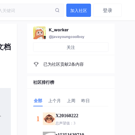
登录
加入社区
K_worker
@javayoungcoolboy
文档
关注
已为社区贡献2条内容
社区排行榜
全部
上个月
上周
昨日
序、
X20160222
1
总声望值：3
、
z15351630710