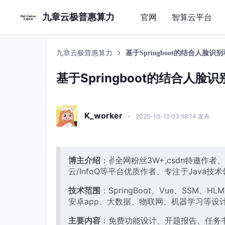
九章云极普惠算力
官网
智算云平台
九章云极普惠算力
基于Springboot的结合人
基于Springboot的结合
K_worker
·
2025-10-12 03:59:14 发布
博主介绍
：✌全网粉丝3W+,csdn特邀作者
云/InfoQ等平台优质作者、专注于Java
技术范围
：SpringBoot、Vue、SSM、
安卓app、大数据、物联网、机器学习等设
主要内容
：免费功能设计、开题报告、任务