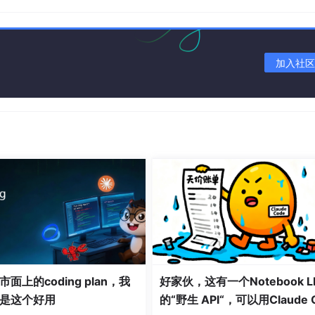
+免费远程调试
调试·代码讲解·文档报告】
加入社区
息化建设在持续地向前推进，而校园论坛，作为一个重要的交流
园论坛存在着诸多的问题，像采用用户名和密码的登录方式，这
，进而致使账号被盗用以及信息被泄露；还缺乏有效的实名认证
形成了干扰。与此同时，校园活动的组织管理也陷入了困境之中
易出现错误，并且存在着冒名顶替的现象。
面上的coding plan，我
好家伙，这有一个Notebook L
实现了一个校园论坛系统，此系统将人脸识别与实名认证予以结
是这个好用
的“野生 API“，可以用Claude 
所在，立足于 B/S 架构，凭借 MySQL 数据库来进行数据存储，并通过