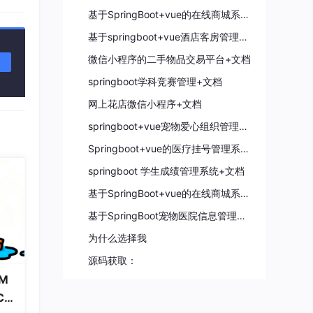
16
基于SpringBoot+vue的在线商城系统(含源码 数据库+文档免费送）
总声望值：2
基于springboot+vue酒店客房管理系统+文档
geiwooupao
17
微信小程序的二手物品交易平台+文档
总声望值：2
springboot学科竞赛管理+文档
posedge up
18
网上花店微信小程序+文档
总声望值：2
springboot+vue宠物爱心组织管理系统附赠万字文档
Taytaysu
19
Springboot+vue的医疗挂号管理系统+数据库+报告+免费远程调试
总声望值：2
springboot 学生成绩管理系统+文档
weixin_73911795
20
基于SpringBoot+vue的在线商城系统+论文+免费远程调试
总声望值：2
平台，
其中安
基于SpringBoot宠物医院信息管理系统【安装调试·代码讲解·文档报告】
weixin_45601328
21
机制，
为什么选择我
总声望值：2
，人工
源码获取：
冰淇淋の泪
22
M
总声望值：2
合。该
Co
 ID
AarronZe