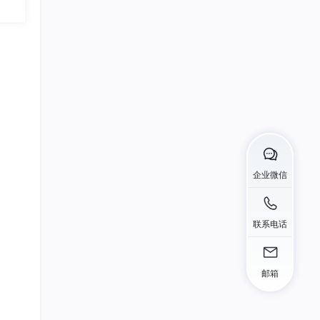
23
，切实
总声望值：2
示、报
验证，
根号3630
24
了强有
总声望值：2
CodeMasterX
25
总声望值：2
浔川社团官方联合会
26
总声望值：2
企业微信
蓝海天_Tech
27
总声望值：2
联系电话
2301_80764226
28
总声望值：2
kmlin4
邮箱
29
总声望值：2
m0_74153183