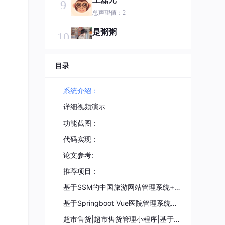
9
总声望值：2
是粥粥
10
总声望值：2
Logan_Bao
目录
11
总声望值：2
系统介绍：
小肆.
12
详细视频演示
总声望值：2
功能截图：
caicaififa
13
代码实现：
总声望值：2
论文参考:
2401_83643658
14
推荐项目：
总声望值：2
基于SSM的中国旅游网站管理系统+数据库+数据库表结构文档+免费远程调试
不叫月红
15
基于Springboot Vue医院管理系统+数据库脚本+文档（万字）
总声望值：2
超市售货|超市售货管理小程序|基于微信小程序的超市售货管理系统设计与实现(源码+数据库+文档)
2401_87317256