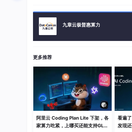
springboot 学生成绩管理系统+文档
基于SpringBoot+vue的在线商城系统+论文
基于SpringBoot宠物医院信息管理系统【安装
九章云极普惠算力
为什么选择我
源码获取：
更多推荐
系统介绍：
当下，在信息技术得以快速发展之际，校园信
其作用正日益变得凸显起来。不过，传统的校
全隐患是很大的，密码容易被破解或者被窃取
由此使得虚假信息泛滥成灾，对校园网络秩序
去处理活动的报名、签到，其效率是低下的，容
阿里云 Coding Plan Lite 下架，各
看遍了市
就解决这些问题而言，本研究精心设计且切实
家算力吃紧，上哪买还能支持GLM
发现还
系统以 Java Springboot 框架作为核心之