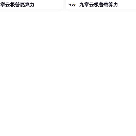
de免费用 Google 大模型
别接口，从而实现实名认证登录，这极大地提高了系统的安全性
九章云极普惠算力
九章云极普惠算力
系统另外还拥有自动化活动管理的功能，其中涵盖了活动信息展
动组织的效率，也相应减轻了管理人员的负担。经由系统测试的
园内师生进行交流以及活动管理的需求，为校园信息化建设给予