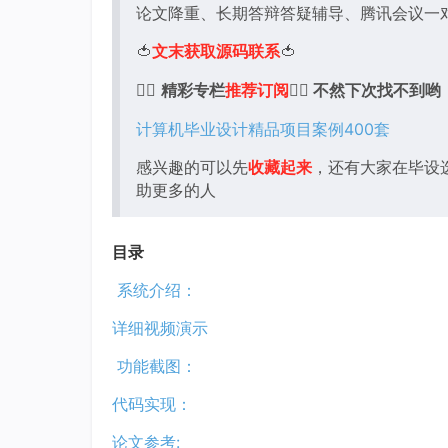
论文降重、长期答辩答疑辅导、腾讯会议一
🍅
文末获取源码联系
🍅
👇🏻
精彩专栏
推荐订阅
👇🏻 不然下次找不到哟
计算机毕业设计精品项目案例400套
感兴趣的可以先
收藏起来
，还有大家在毕设
助更多的人
目录
系统介绍：
详细视频演示
功能截图：
代码实现：
论文参考: