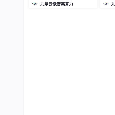
-5和5.1的coding plan？_2026-
EA 开发平台得以完成开发。借由对接人脸识
九章云极普惠算力
04-15
有效地防止了账号盗用以及虚假注册的情况。
名、签到、评价等一系列环节，进而提高了活
其功能保持稳定，运行颇为流畅，能够满足校
力的支持。
详细视频演示
请联系我获取更详细的演示视频
功能截图：