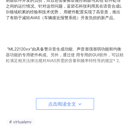
制器软件开发的负担，而且还需要验证微控制器与其他 软件处理
之间的运行情况。针对这些问题，蓝碧石科技利用其在语音合成L
SI领域积累的经验和技术优势， 用硬件配置实现了高音质，推出
了有助于减轻AVAS（车辆接近报警系统）开发负担的新产品。
“ML22120xx”由具备警示音生成功能、声音渐强渐弱功能和均衡
器功能的专用硬件构成。另外，通过使 用专用的GUI软件，可以轻
松满足相关法律法规对AVAS所需的音量和频率特性等的规定* 2。
新产品是由硬件构成的，与由微控制器构成的产品相比，无需进
行软件验证，可以大幅缩短开发周期。 此外，新产品可以用简单
点击阅读全文
的命令进行控制，与由微控制器生成声音的普通方式相比，用不到
1/10的时间即可 发出警示音。除此之外，新产品还配有故障检测
功能，可检测与主控微控制器之间的通信异常以及由外置 元器件
引起的异常振荡，有助于提高应用产品的可靠性。
# virtualenv