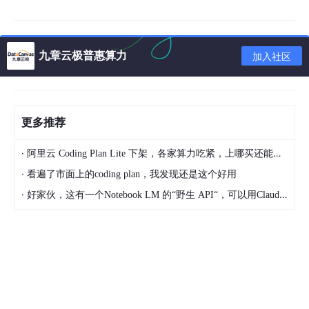
九章云极普惠算力
加入社区
新产品已于2023年9月开始暂以月产能为10万个的规模投入量产
（样品价格：1,000日元/个，不含税）。 ML22120TB及其评估板
已经开始通过电商进行销售，通过Oneyac等电商平台均可购买。
其前 道工序的生产基地为蓝碧石半导体宫城工厂（宫城县），后
更多推荐
道工序的生产基地为ROHM Integrated Systems (Thailand) Co.,
Ltd.（泰国）。
·
阿里云 Coding Plan Lite 下架，各家算力吃紧，上哪买还能支持GLM-5和5.1的coding plan？_2026-04-15
·
看遍了市面上的coding plan，我发现还是这个好用
·
好家伙，这有一个Notebook LM 的“野生 API“，可以用Claude Code免费用 Google 大模型
＜产品阵容＞