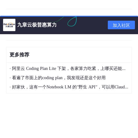
就是用变分自动编码机（VAE）将图像变换到隐藏空间，并在隐空
间进行图像恢复操作。主要思想是包含两个部分
，
训练两个变分自
编码器（variational autoencoder，VAE）和一个latent space 映
射网络。
九章云极普惠算力
加入社区
我们通过一种空间域转换的方法来利用真实的老照片和大量合成的
老照片.三个域
区域
别是真实的老照片的域 R 、合成的低质照片的
域 X 、真实的高质照片（GT）的域 Y 。
更多推荐
首先把R,X,Y都映射到latent空间
,直接
把x->Zx,r->Zr ,y->Zy；由于
是x合成的照片
,r是
真实的老照片
,有共
同的特征
,
通过一些约束手段
让Zx靠近Zr
·
,最后
共享这个域
,即Z
R约定于Zx
,这个
latent空间就做
作
阿里云 Coding Plan Lite 下架，各家算力吃紧，上哪买还能支持GLM-5和5.1的coding plan？_2026-04-15
为损坏
图像的编码器
,无论
是合成图像
,还是
真实的老照片. 由于 x
·
看遍了市面上的coding plan，我发现还是这个好用
是由 y 合成，两者之间存在联系，可以将Zx转换到Zy，再由Zy恢
复出
·
y
。这样就形成了一个弱监督，通过拉近Zr与Zx，然后借助从
好家伙，这有一个Notebook LM 的“野生 API“，可以用Claude Code免费用 Google 大模型
zx到y的途径来恢复出高质量的y。这就是本文三域转换的主要思
想。