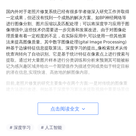
国内外对于老照片修复系统已经有很多学者做深入研究工作并取得
一定成果，但还没有找到一个成熟
的解决
方
案。如
BP神经网络等
进行图像分割、图片压缩以及匹配处理；可以将深度学习应用于图
像增强中,这些技术仍需要进一步完善和发展改进。
由于对图像处
理质量有着一定程度的不足，在实际应用中
,可以使用一些
其他算
法来提高图像质量。其中
数字图像处理(gital Image Processing)
种基于边缘特征信息提取
算法
。深度学习的提出
,,像检索技术从传
统查询转向了自动识别。它是基于统计特征在像素点上进行搜索与
提取。通过对大量图片样本进行分类训练和分析来预测其可能被标
记为感兴趣区域并给出一个期望值作为描述空间或类似于特定目标
的潜在信息,实现快速、高效地的解图像内容。
目前
,
老照片修复的研究主要集中在两个方面
:一
是对传统的图像重
建方法进行改进。例如基于深度学习算法来提取视频中重要场景信
息和纹理特征等
；
二是从不同角度分析图片边缘检测技术与修复效
果。
点击阅读全文
本文主要创新点
本文的主要内容是对现有算法进行改进,计出一种能够满足不同场
# 深度学习
# 人工智能
景下
,
响应于老照片修复需求的深度学习模型。算法原理简单来说