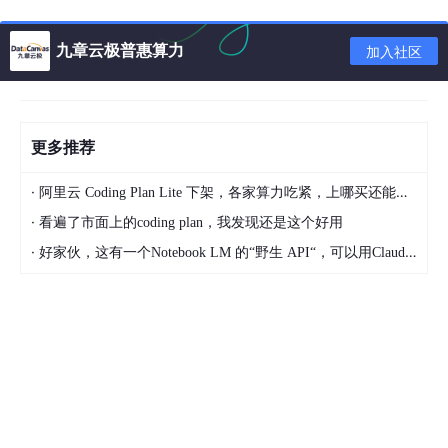
3.实例化对象
九章云极普惠算力
加入社区
接着在得到SpeechRecognitionEngine实例对象后，实例化Reco
gnitionListener对象，调用setListener方法设置回调，用来接收语
音识别相关的回调信息，具体操作如下所示：
更多推荐
let
setListener
: speechRecognizer.
RecognitionListen
·
// 开始识别成功回调
阿里云 Coding Plan Lite 下架，各家算力吃紧，上哪买还能支持GLM-5和5.1的coding plan？_2026-04-15
onStart
(
sessionId: 
string
, eventMessage: 
string
) 
·
看遍了市面上的coding plan，我发现还是这个好用
·
好家伙，这有一个Notebook LM 的“野生 API“，可以用Claude Code免费用 Google 大模型
  },

// 事件回调
onEvent
(
sessionId: 
string
, eventCode: 
number
, eve
  },

// 识别结果回调，包括中间结果和最终结果
onResult
(
sessionId: 
string
, result: speechRecogni
  },
