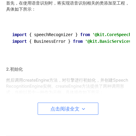
首先，在使用语音识别时，将实现语音识别相关的类添加至工程，
具体如下所示：
import
 { speechRecognizer } 
from
'@kit.CoreSpeechKi
import
 { BusinessError } 
from
'@kit.BasicServicesKi
2.初始化
然后调用createEngine方法，对引擎进行初始化，并创建Speech
RecognitionEngine实例。createEngine方法提供了两种调用形
式，当前以其中一种作为示例，具体操作如下所示：
点击阅读全文
import
 { speechRecognizer } 
from
'@kit.CoreSpeechKi
import
 { BusinessError } 
from
'@kit.BasicServicesKi