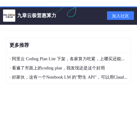
九章云极普惠算力
加入社区
更多推荐
·
阿里云 Coding Plan Lite 下架，各家算力吃紧，上哪买还能支持GLM-5和5.1的coding plan？_2026-04-15
·
看遍了市面上的coding plan，我发现还是这个好用
·
好家伙，这有一个Notebook LM 的“野生 API“，可以用Claude Code免费用 Google 大模型
小米还是依照惯例抢先获得了高通骁龙888的发布权，在未来几个
月占领了独占期， 高通骁龙888采用5nm制程体积更小性能更
强，小米11还成为了BOIN的官方移动计算终端，通过骁龙888闲
置的算力计算新冠病毒 引力波 寻找外星文明等科研项目计算，小
米11不单单只是一部手机，也承担着人类科学研究的伟大工程