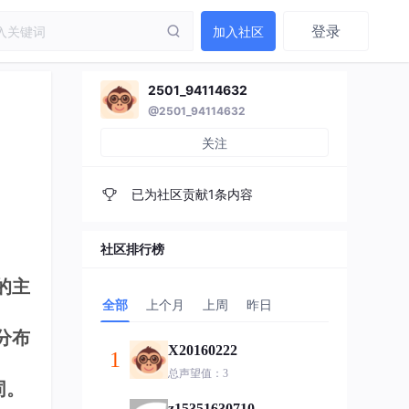
登录
加入社区
2501_94114632
@2501_94114632
关注
已为社区贡献1条内容
社区排行榜
的主
全部
上个月
上周
昨日
分布
X20160222
1
总声望值：3
同。
z15351630710