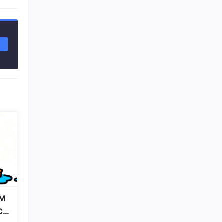
16
总声望值：2
geiwooupao
17
总声望值：2
posedge up
18
总声望值：2
Taytaysu
19
总声望值：2
weixin_73911795
20
总声望值：2
weixin_45601328
21
总声望值：2
冰淇淋の泪
22
M
总声望值：2
Co
AarronZe