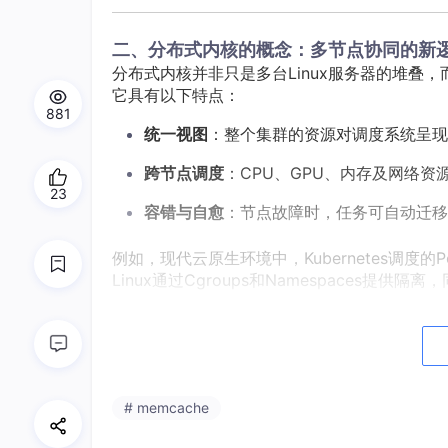
二、分布式内核的概念：多节点协同的新
分布式内核并非只是多台Linux服务器的堆叠，
它具有以下特点：
881
统一视图
：整个集群的资源对调度系统呈现
跨节点调度
：CPU、GPU、内存及网络资
23
容错与自愈
：节点故障时，任务可自动迁移
例如，现代云原生环境中，Kubernetes调度
Linux通过Cgroups和Namespaces提
三、内核的轻量化与微服务优化
为适应容器和微服务需求，Linux内核逐步实
# memcache
精简模块
：移除非必要功能，减少攻击面