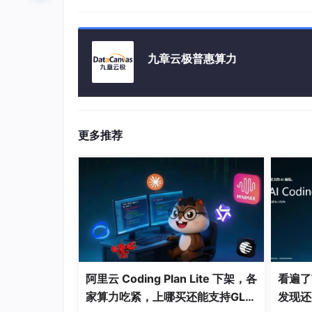
动态加载
：使用Loadable Kernel M
专用调度策略
：针对微服务短生命周期、
九章云极普惠算力
轻量化内核让Linux可以在边缘设备、虚拟机
同时保持高性能和安全性，为分布式架构提供可
四、资源自治：从调度到自我优化
更多推荐
现代Linux内核正在向**资源自治（Resource A
Cgroups v2
与
eBPF
让内核实时感知资源
内核可以动态调整CPU调度策略、I/O队
AI与机器学习算法被引入内核层，实现预
例如，在高性能计算集群中，Linux可以根据
提前调整页面分配和NUMA节点访问策略，提
阿里云 Coding Plan Lite 下架，各
看遍了市
家算力吃紧，上哪买还能支持GLM
发现还
这意味着Linux内核不再是被动的资源管理者，