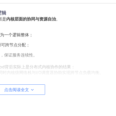
逻辑
而是
内核层面的协同与资源自治
。
为一个逻辑整体；
源可跨节点分配；
，保证服务连续性。
的Pod背后实际上是分布式内核协作的结果：
供隔离，同时内核级网络栈与I/O调度器协助实现跨节点负载均衡。
点击阅读全文
现轻量化设计：
与资源占用；