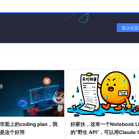
odule（LKM）实现按需功能注入；
高并发场景优化调度器。
加入社区
、容器中运行，
靠基础。
utonomy）**演化：
使用与系统状态；
列、内存分配，甚至网络流量优先级；
测性负载管理。
历史任务数据预测内存热点，
高整体算力利用率。
面上的coding plan，我
好家伙，这有一个Notebook L
是这个好用
的“野生 API“，可以用Claude 
而是
主动优化的智能系统
。