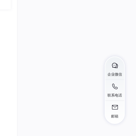
23
总声望值：2
根号3630
24
总声望值：2
CodeMasterX
25
总声望值：2
浔川社团官方联合会
26
总声望值：2
企业微信
蓝海天_Tech
27
总声望值：2
联系电话
2301_80764226
28
总声望值：2
kmlin4
邮箱
29
总声望值：2
m0_74153183