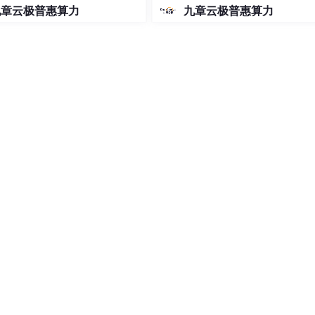
de免费用 Google 大模型
九章云极普惠算力
九章云极普惠算力
，SELinux、AppArmor和seccomp成为关键工具；
用、网络流量和I/O事件；
全策略和实时异常响应。
性能与安全共生”。
系统，而是整个分布式计算体系的内核引擎：
在统一分布式内核中调度；
终端设备；