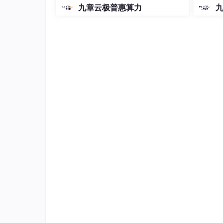
-5和5.1的coding plan？_2026-
九章云极普惠算力
04-15
五、分布式内核的安全与可观测性
在分布式环境下，安全与可观测性同样重要：
零信任安全
：每个节点、每个进程必须验证身份
内核级监控
：eBPF允许跨节点监控系统调
智能防御
：结合AI模型，可实现自适应安
分布式内核通过内核感知和安全闭环，实现了“
六、未来展望：从单核到全球协作
未来Linux将不仅仅是服务器或节点上的操作
云原生计算
：每个容器、Pod与微服务都
边缘计算
：内核轻量化与自治调度支持大量