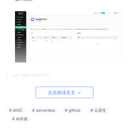
2. GPU 模板基本信息
模板 ID。
点击阅读全文
模板名称。
模板描述。
# AIGC
# serverless
# github
# 云原生
# AI作画
3. GPU 模板端口