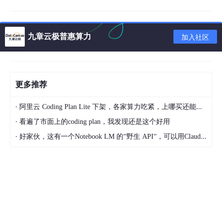
名称。
端口。
是否公开。
九章云极普惠算力
加入社区
是否探测。
4. GPU 模板环境变量
更多推荐
名称。
·
阿里云 Coding Plan Lite 下架，各家算力吃紧，上哪买还能支持GLM-5和5.1的coding plan？_2026-04-15
值。
·
看遍了市面上的coding plan，我发现还是这个好用
·
好家伙，这有一个Notebook LM 的“野生 API“，可以用Claude Code免费用 Google 大模型
Serverless 模板
Serverless 模板列表
1. 进入 Serverless 模板列表
点击左侧菜单【模板列表】->【Serverless 模板】即可进入
Serverless 模板列表。