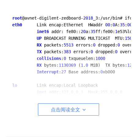
root
@avnet-digilent-zedboard-
2018
eth0
      Link encap:Ethernet  HWaddr 
00
:
0
A:
35
:
00
:
1
inet6
 addr: fe80::
20
a:
35
ff:fe00:
1
e53%lo/
6
UP
 BROADCAST RUNNING MULTICAST  MTU:
1500
 
RX
 packets:
5513
 errors:
0
 dropped:
0
 overru
TX
 packets:
383
 errors:
0
 dropped:
0
 overrun
collisions
:
0
 txqueuelen:
1000
RX
 bytes:
1130369
 (
1
.
0
 MiB)  TX bytes:
1270
Interrupt
:
27
 Base address:
0
xb000

lo
        Link encap:Local Loopback

inet
 addr:
127.0.0.1
  Mask:
255.0.0.0
inet6
 addr: ::
1
%
1
/
128
 Scope:Host

UP
 LOOPBACK RUNNING  MTU:
65536
  Metric:
1
点击阅读全文
RX
 packets:
12
 errors:
0
 dropped:
0
 overruns
TX
 packets:
12
 errors:
0
 dropped:
0
 overruns
collisions
:
0
 txqueuelen:
1000
RX
 bytes:
792
 (
792
.
0
 B)  TX bytes:
792
 (
792