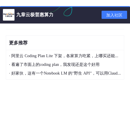
九章云极普惠算力
加入社区
问题
可以看到没有IP。
更多推荐
需要设置一个IP。
·
阿里云 Coding Plan Lite 下架，各家算力吃紧，上哪买还能支持GLM-5和5.1的coding plan？_2026-04-15
解决
·
看遍了市面上的coding plan，我发现还是这个好用
法1：
·
好家伙，这有一个Notebook LM 的“野生 API“，可以用Claude Code免费用 Google 大模型
petalinux中取消自动获取IP,按"N"键