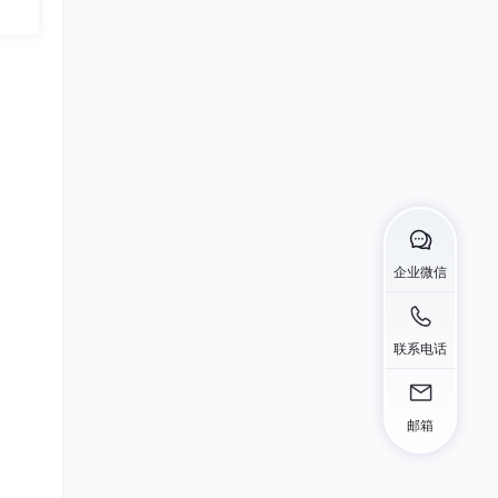
23
总声望值：2
根号3630
24
性，
总声望值：2
3-
持目标
CodeMasterX
25
总声望值：2
率特
浔川社团官方联合会
26
播路
总声望值：2
企业微信
5-
蓝海天_Tech
27
总声望值：2
联系电话
2301_80764226
28
总声望值：2
kmlin4
邮箱
29
总声望值：2
m0_74153183