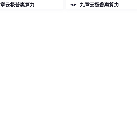
de免费用 Google 大模型
九章云极普惠算力
九章云极普惠算力
标检测能力（通过密集目标场景模拟），增强模型对目标遮挡的鲁棒
框计算：自动适配不同数据集的物体尺度分布，相比手动设定提升
化）、自适应图片缩放：减少无效像素计算（相比直接拉伸），保
无信息丢失（传统卷积有信息损失），计算量减少约30%，保持高分辨
内存占用降低20%，增强特征融合能力。
合（3-5个不同尺度），小目标检测精度提升8-12%，双向特征传
Loss：解决非重叠框梯度消失问题， 收敛速度提升约2倍， 框回归精度提高
上的优化，推理性能的优化，似乎很符合做虾子检测的需求。
YoloV5-OBB