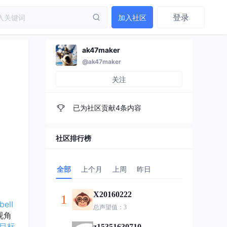
登录
加入社区
ak47maker
@ak47maker
关注
已为社区贡献4条内容
社区排行榜
全部
上个月
上周
昨日
X20160222
1
elI
总声望值：3
视角
转目标
z15351630710