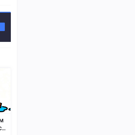
16
总声望值：2
geiwooupao
17
总声望值：2
posedge up
18
总声望值：2
Taytaysu
19
总声望值：2
weixin_73911795
20
些理
总声望值：2
weixin_45601328
21
总声望值：2
单个
冰淇淋の泪
22
最好
M
总声望值：2
，因
Co
AarronZe