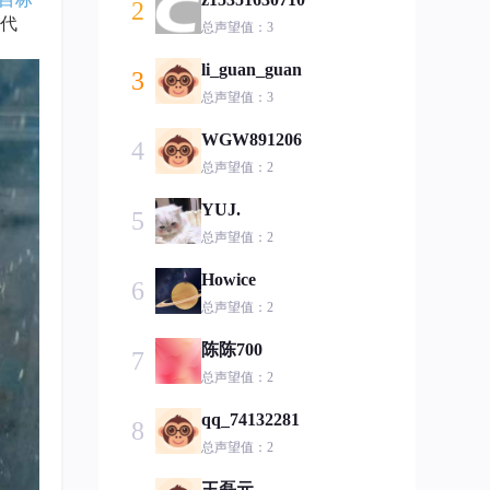
2
代
总声望值：3
li_guan_guan
3
总声望值：3
WGW891206
4
总声望值：2
YUJ.
5
总声望值：2
Howice
6
总声望值：2
陈陈700
7
总声望值：2
qq_74132281
8
总声望值：2
王磊元