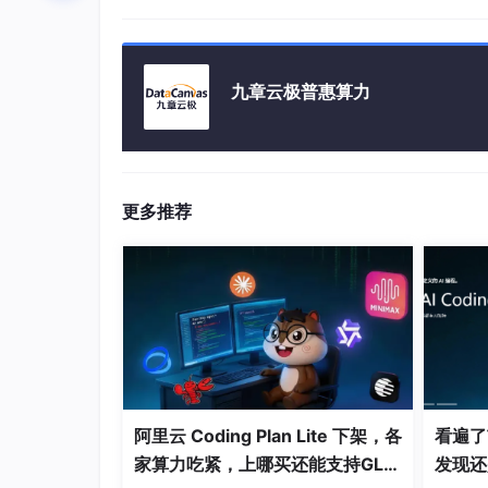
九章云极普惠算力
更多推荐
当然，效果并没有很好，原因有很多，不一一描
解，如有问题，请多多指教。
1. YoloV5
YoloV5作为单阶段目标检测算法的代表，以
神经网络直接从完整图像预测边界框和类别概率。
阿里云 Coding Plan Lite 下架，各
看遍了市
的，但是业内很多人都觉得这个版本是比较经典
家算力吃紧，上哪买还能支持GLM
发现还
此选择用V5来描述。原理就不说了，可以研读一