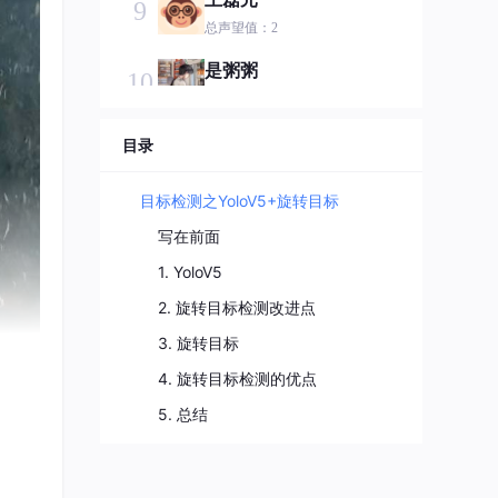
9
总声望值：2
是粥粥
10
总声望值：2
Logan_Bao
目录
11
总声望值：2
目标检测之YoloV5+旋转目标
小肆.
12
写在前面
总声望值：2
1. YoloV5
caicaififa
13
2. 旋转目标检测改进点
总声望值：2
3. 旋转目标
2401_83643658
14
4. 旋转目标检测的优点
总声望值：2
5. 总结
不叫月红
15
总声望值：2
2401_87317256