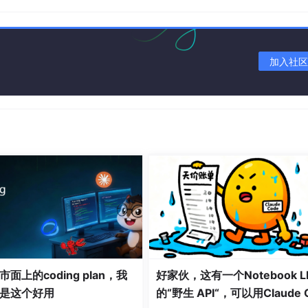
加入社区
述，在这篇文章里面，主要是简单介绍一下我在实现过程中的一
其高效和精度著称。其核心思想是将目标检测视为回归问题，通过
现在的yolo版本已经到了11了，在这个系列里面，v5并不是
面上的coding plan，我
好家伙，这有一个Notebook L
的一个版本，后续的很多个版本迭代都是在这个基础上进行修改
是这个好用
的“野生 API“，可以用Claude 
下yolo论文和其他详解。