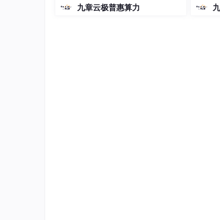
-5和5.1的coding plan？_2026-
九章云极普惠算力
1.1 主要亮点
04-15
（1）输入端：Mosaic数据增强：提升小目
减少GPU显存消耗（4图合1训练）、自适应锚
5% mAP，支持动态调整（训练中可二次优
几何特征不变形，推理速度提升约15%。
（2）Backbone：Focus结构：下采样
征。CSP结构： 梯度分流解决梯度重复问题，
（3）Neck：FPN+PAN结构：多尺度特征融
径。
（4）Prediction network：GIOU 
8%。
看到这些亮点，从密集小目标，尺度，显存内存
2. 旋转目标检测改进点
2.1 主要区别
特性
原始YoloV5