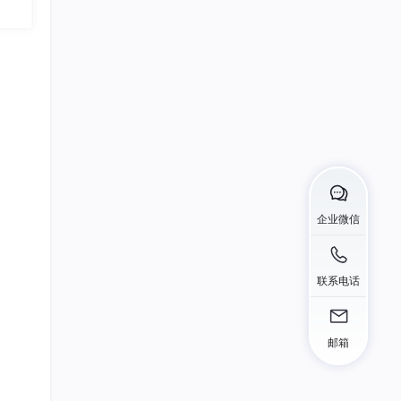
23
总声望值：2
根号3630
24
总声望值：2
CodeMasterX
25
总声望值：2
浔川社团官方联合会
26
总声望值：2
能更
企业微信
蓝海天_Tech
27
总声望值：2
联系电话
2301_80764226
28
总声望值：2
kmlin4
邮箱
29
总声望值：2
m0_74153183