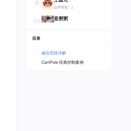
9
总声望值：2
是粥粥
10
总声望值：2
Logan_Bao
目录
11
总声望值：2
融合思路详解
小肆.
12
CartPole 经典控制案例
总声望值：2
caicaififa
13
总声望值：2
2401_83643658
14
总声望值：2
不叫月红
15
总声望值：2
2401_87317256