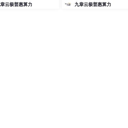
de免费用 Google 大模型
九章云极普惠算力
九章云极普惠算力
器结构如下：
力，模型能够
多维度地捕捉状态特征
，相比传统的全连接层，它