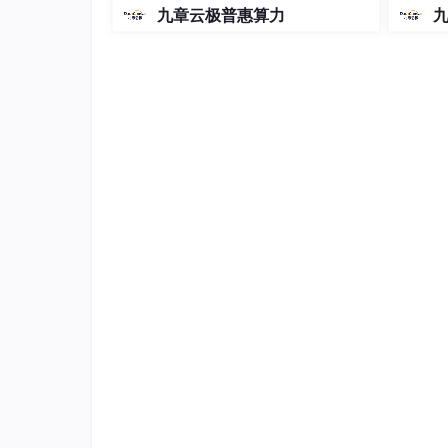
-5和5.1的coding plan？_2026-
九章云极普惠算力
04-15
在我们的融合模型中，Transformer 的编码
这里， 分别代表查询、键和值。通过多头注意
好地理解状态之间的
长距离依赖关系
。
强化学习 详解