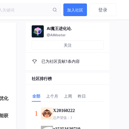
登录
加入社区
AI魔王进化论.
@AIMoster
关注
已为社区贡献1条内容
社区排行榜
全部
上个月
上周
昨日
优化
X20160222
1
能获
总声望值：3
z15351630710