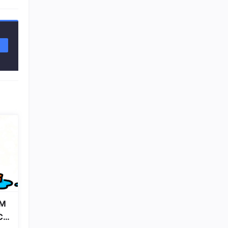
16
总声望值：2
geiwooupao
17
总声望值：2
posedge up
18
总声望值：2
Taytaysu
19
总声望值：2
weixin_73911795
20
总声望值：2
weixin_45601328
21
总声望值：2
冰淇淋の泪
22
M
总声望值：2
Co
AarronZe