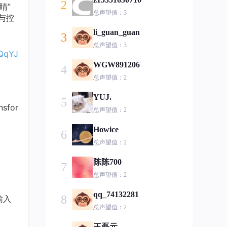
2
睛”
总声望值：3
与控
li_guan_guan
3
总声望值：3
XQqYJ
WGW891206
4
总声望值：2
YUJ.
5
for
总声望值：2
Howice
6
总声望值：2
陈陈700
7
总声望值：2
qq_74132281
8
输入
总声望值：2
王磊元