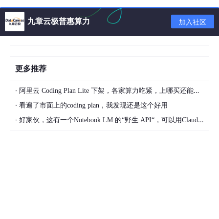
防止进程非法访问其他进程的内存？
九章云极普惠算力
加入社区
进程切换，切换的是什么资源？ 进程切换是人为的吗？ IO操
作会阻塞进程吗？
为什么进程切换开销就大呢？进程切换为什么开销就大
更多推荐
呢？
·
阿里云 Coding Plan Lite 下架，各家算力吃紧，上哪买还能支持GLM-5和5.1的coding plan？_2026-04-15
是不是说，进程切换，要把内存中的数据写回到磁
盘中呢？
·
看遍了市面上的coding plan，我发现还是这个好用
·
好家伙，这有一个Notebook LM 的“野生 API“，可以用Claude Code免费用 Google 大模型
进程切换，是不是说，就是【关闭 / 开启】的切换
？
为什么会有上下文切换？
CPU运行，CPU任务调度问题。
CPU是单核的，单核，处理多个任务，就会出现上下文
切换。