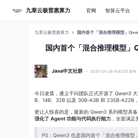
九章云极普惠算力
官网
智算云平台
九章云极普惠算力
国内首个「混合推理模型」Qwe
国内首个「混合推理模型」Q
Java中文社群
·
2025-04-29 16:42:52 发布
今日凌晨，通义千问团队正式开源了 Qwen3 大模
B、14B、32B 以及 30B-A3B 和 235
更让人惊喜的是，最新的 Qwen3 系列模型具备
强化了 Agent 功能与代码执行能力
，全面满足
PS：Qwen3 也是国内首个「混合推理