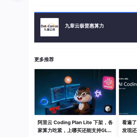
九章云极普惠算力
更多推荐
对接 Qwen3
常见对接大模型的方案有以下几种：
官方对接方式
：例如，调用阿里百炼平台对接
本地模型对接方式
：安装 Ollama 部署 Q
三方平台对接方式
：使用千帆或火山引擎等
阿里云 Coding Plan Lite 下架，各
看遍了市
但目前因为 Qwen3 刚刚发布，所以只能使用
家算力吃紧，上哪买还能支持GLM
发现还
了。