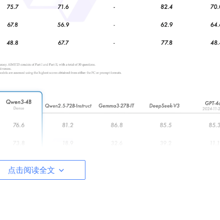
点击阅读全文