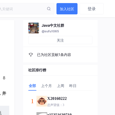
登录
加入社区
Java中文社群
@sufu1065
！
关注
已为社区贡献1条内容
社区排行榜
、8
全部
上个月
上周
昨日
，并
X20160222
1
总声望值：3
低
z15351630710