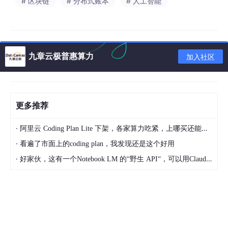
# 区块链
# 分布式账本
# 人工智能
控制平面：通过微服务架构实现节点动态扩容，支持AZ级故
障5分钟内自动切换
数据平面：采用分片存储技术，将私钥拆分为5/7分片，分别
保存在瑞士、新加坡等地的地下金库
九章云极普惠算力
加入社区
这种设计使系统在2025年3月某次DDoS攻击中，保持99.997%的
可用性，远超行业平均的99.95%。
更多推荐
二、安全革命：从被动防御到主动免疫
2.1 防碰撞机制的突破
·
阿里云 Coding Plan Lite 下架，各家算力吃紧，上哪买还能支持GLM-5和5.1的coding plan？_2026-04-15
·
看遍了市面上的coding plan，我发现还是这个好用
地址冲突曾导致某交易所损失超2000万美元，促使行业研发出
三
重防护体系
：
·
好家伙，这有一个Notebook LM 的“野生 API“，可以用Claude Code免费用 Google 大模型
地址指纹库：维护160位哈希值的布隆过滤器，可实时检测1
0亿级地址池中的重复项
双重哈希校验：采用SHA3-256与Keccak算法组合，将碰撞
概率降至2^(-160)