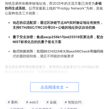
传统交易所依赖单链地址池，而2025年的主流方案已演变为
多链
协同生成系统
。以币安最新上线的"Prodigy Network"为例，其核
心架构包含三大创新：
动态协议适配层：通过区块链节点API实时验证地址有效性，
支持ETH/BSC/TRC20等20+公链的地址协议自动切换
量子安全加密：集成secp256k1与ed25519双算法库，配合
NIST标准化后的抗量子签名方案
格式转换矩阵：实现BECH32/HEX/Base58Check等编码格
式的毫秒级转换，满足不同链的传输要求
某头部交易所测试数据显示，新系统生成速度达12,000地址/秒，
较2024年提升60%，且资源消耗降低40%。
1.2 分布式生成网络的崛起
点击阅读全文
为应对单点故障风险，OKX推出的"HSM集群3.0"采用三级架构：
边缘节点：在全球8个数据中心部署GPU加速生成器，利用C
# 重构
# web3
# 金融
# 智能合约
UDA并行计算将椭圆曲线运算效率提升80倍