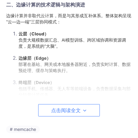
二、边缘计算的技术逻辑与架构演进
边缘计算并非取代云计算，而是与其形成互补体系。整体架构呈现
“云—边—端”三层协同模式：
云层（Cloud）
负责大规模数据汇总、AI模型训练、跨区域协调和资源调
度，是系统的“大脑”。
边缘层（Edge）
部署在基站、网关或本地服务器附近，负责实时计算、数据
预处理、缓存与策略执行。
终端层（Device）
包括手机、传感器、无人车等前端设备，负责数据采集与部
分轻量计算任务。
这一架构使得数据流不再必须回传至云端，而是在本地完成实时分
点击阅读全文
析与决策，从而显著降低延迟。例如，在自动驾驶场景中，边缘节
点可直接判断路况并做出反应，而无需等待云端反馈。
# memcache