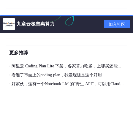
三、应用场景：边缘智能的多维扩展
自动驾驶与车联网（V2X）
九章云极普惠算力
自动驾驶需要毫秒级响应，任何云端延迟都可能导致风险。
加入社区
边缘计算节点可部署在路侧单元（RSU）或车辆本地，实现
交通信号、障碍识别等即时处理。
工业物联网（IIoT）
更多推荐
在智能制造中，边缘计算使传感器和机器人能即时监控生产
状态、检测异常并执行自我调整，减少设备停机时间。
·
阿里云 Coding Plan Lite 下架，各家算力吃紧，上哪买还能支持GLM-5和5.1的coding plan？_2026-04-15
智慧城市与视频监控
·
看遍了市面上的coding plan，我发现还是这个好用
城市安防系统每天产生海量视频数据。边缘节点可在本地完
成图像识别与目标检测，仅上传分析结果，大幅降低带宽占
·
好家伙，这有一个Notebook LM 的“野生 API“，可以用Claude Code免费用 Google 大模型
用。
移动AR/VR与游戏云服务
边缘计算通过本地算力加速渲染，显著降低画面延迟，让A
R/VR体验更加流畅。