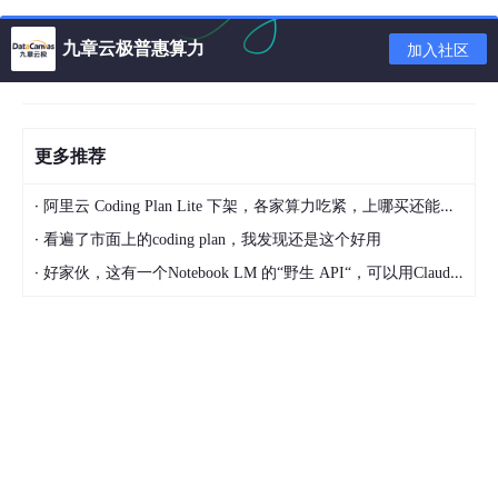
九章云极普惠算力
加入社区
更多推荐
·
阿里云 Coding Plan Lite 下架，各家算力吃紧，上哪买还能支持GLM-5和5.1的coding plan？_2026-04-15
·
看遍了市面上的coding plan，我发现还是这个好用
·
好家伙，这有一个Notebook LM 的“野生 API“，可以用Claude Code免费用 Google 大模型
充值记录
记录当前用户的充值和退款记录，可以查看具体订单详情
充值记录，支持时间范围，支付状态和订单编号筛选