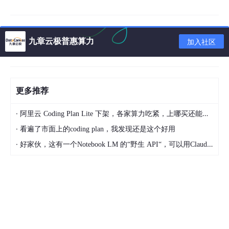
九章云极普惠算力
加入社区
在IAAS层，昇腾AI计算解决方案可提供昇腾Ai推理实例——包括Ai
1，KAi1，及可用于Ai训练的裸机实例KAt1。
更多推荐
在算子层，昇腾AI计算解决方案可支持主流框架TensorFlow与Caf
fe的算子，以及自定义算子的能力。基于算子层还提供Matrix标准
·
阿里云 Coding Plan Lite 下架，各家算力吃紧，上哪买还能支持GLM-5和5.1的coding plan？_2026-04-15
化接口，用户可以通过基于Matrix标准化接口构建昇腾业务引擎。
·
看遍了市面上的coding plan，我发现还是这个好用
同时，用户还可以使用华为昇腾Serving，对外提供RestFull API或
·
好家伙，这有一个Notebook LM 的“野生 API“，可以用Claude Code免费用 Google 大模型
gRPC请求，轻松解耦业务。上层再配合AI容器服务，轻松实现弹
性伸缩，大大缩短业务部署周期。
如何用Matrix接口实现业务引擎
用户可以使用标准的Matrix接口实现业务引擎，通过SDK方式对外
释放昇腾AI加速能力。