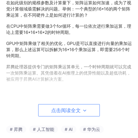
在如此级别的规模参数及计算量下，矩阵运算如何加速，成为了视
觉计算领域亟需解决的问题。举例：一个典型的16*16的两个矩阵
乘运算，在不同硬件上是如何进行计算的？
在CPU中矩阵乘需要做3个for循环，每一位依次进行乘加运算，理
论上需要16*16*16*2的时钟周期。
GPU中矩阵乘做了相关的优化，GPU是可以直接进行向量的乘加运
算，那么上述运算可以拆解为16*16个乘加运算，即需要256个时
钟周期。
昇腾处理器提供专门的矩阵乘运算单元，一个时钟周期就可以完成
一次矩阵乘运算。其凭借着在AI推理上的优异性能以及超低功耗，
被应用于昇腾AI计算解决方案。
昇腾AI计算解决方案，力算云上新视界
点击阅读全文
昇腾AI计算解决方案以极致算力，端边云融合、全栈创新，开放生
态的硬核实力，助力行业客户在图片分类、目标检测、人体检测、
人脸识别、车辆检测等AI 视觉类计算领域取得亮眼的成绩。
# 昇腾
# 人工智能
# AI
# 华为云