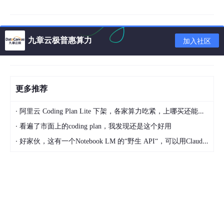
九章云极普惠算力
加入社区
深圳典型AI大模型
更多推荐
在强大的人工智能产业背景下，深圳孕育了大批优秀的人工智能产
品，比如AI大模型等。
·
阿里云 Coding Plan Lite 下架，各家算力吃紧，上哪买还能支持GLM-5和5.1的coding plan？_2026-04-15
腾讯混元
·
看遍了市面上的coding plan，我发现还是这个好用
定位为多模态AI大模型，支持文本、图像、视频等多种数据类型的
·
好家伙，这有一个Notebook LM 的“野生 API“，可以用Claude Code免费用 Google 大模型
处理。基于腾讯海量数据和强大算力，具备高效的训练和推理能
力。在自然语言处理（NLP）、计算机视觉（CV）等领域表现优
异。优势是依托腾讯生态，拥有丰富的应用场景和数据资源。
华为盘古
定位行业定制化AI大模型，针对医疗、金融、制造等行业提供定制
化解决方案。基于华为自研的昇腾AI处理器和MindSpore框架，实
现高效训练和推理。支持多语言自然语言处理任务。优势是强大的