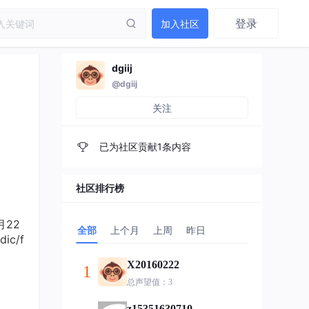
登录
加入社区
dgiij
@dgiij
关注
已为社区贡献1条内容
社区排行榜
3月22
全部
上个月
上周
昨日
ic/f
X20160222
1
总声望值：3
z15351630710