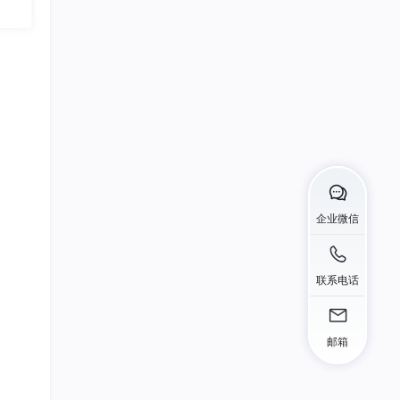
23
总声望值：2
根号3630
24
总声望值：2
CodeMasterX
25
总声望值：2
浔川社团官方联合会
26
总声望值：2
企业微信
蓝海天_Tech
27
总声望值：2
果

联系电话
2301_80764226
28
总声望值：2
kmlin4
邮箱
29
总声望值：2
m0_74153183