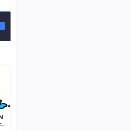
16
总声望值：2
采用
geiwooupao
17
总声望值：2
posedge up
18
总声望值：2
Taytaysu
19
总声望值：2
weixin_73911795
20
总声望值：2
weixin_45601328
21
总声望值：2
冰淇淋の泪
22
M
总声望值：2
Co
AarronZe