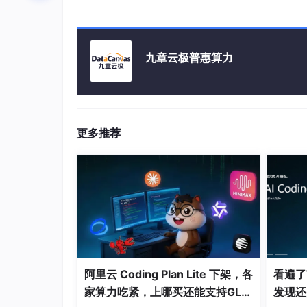
]
一个用户可以登记一次或多次人脸特征（可以在
base64编码的字符串。其实face-api.js采集
人脸注册，前端可以用下面这段：
九章云极普惠算力
  faceapi

    .detectSingleFace(video, optionsSSDM
    .withFaceLandmarks()

更多推荐
	.withFaceDescriptor()

	.then((
result
) => {

if
 (
result
) {

			fetch2s_reg(
result
.descript
return
true
;

			}

else
 {

const
 fps = 
1000
 / (performance
    	 requestAnimationFrame(() => detectVideo(video, canvas));

阿里云 Coding Plan Lite 下架，各
看遍了市
return
true
;

家算力吃紧，上哪买还能支持GLM
发现还
      	}
