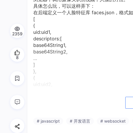
具体怎么玩，可以这样弄下：
在后端定义一个人脸特征库 faces.json，格式
[
{
uid:uid1,
2359
descriptors:[
base64String1,
base64String2,
8
…
]
},
{
uid:uid2,
descriptors:[
base64String3,
base64String4,
…
]
# javascript
# 开发语言
# websocket
}
…