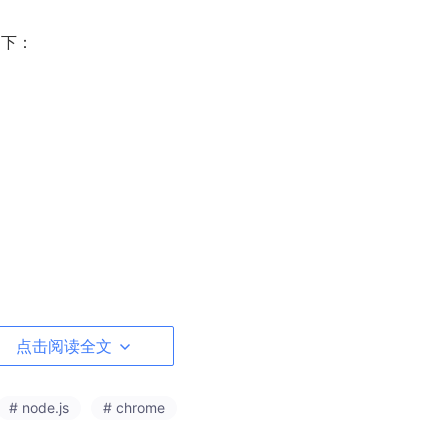
如下：
点击阅读全文
# node.js
# chrome