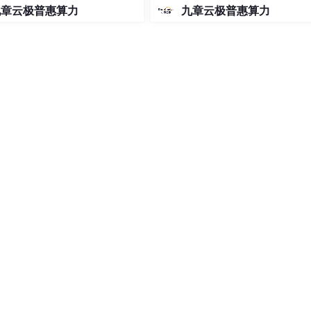
de免费用 Google 大模型
九章云极普惠算力
九章云极普惠算力
obileNet)

or).then(
{...}
);//将特征信息传到后端，后端进行匹配后返回前端结
.now() - t0);
