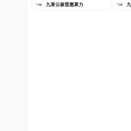
    })

-5和5.1的coding plan？_2026-
九章云极普惠算力
04-15
人脸识别，前端可以用下面这段：
  faceapi

    .detectSingleFace(video, optionsSSDM
    .withFaceLandmarks()

	.withFaceDescriptor()

	.then((
result
) => {

if
 (
result
) {

			fetch2s_rec(
result
.descript
return
true
;

			}

else
 {

const
 fps = 
1000
 / (performance
    	 requestAnimationFrame(() => detectVideo(video, canvas));

return
true
;

      	}
