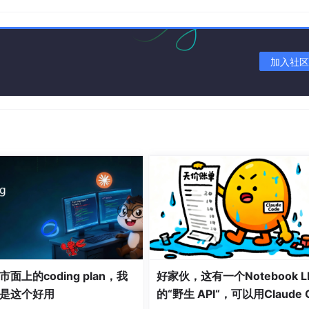
自己的项目里自行限制），为了便与保存文件和网络传输，特征
出来的人脸特征是一个Float32Array，包含128个浮点数。
加入社区
obileNet)

or,userid).then(
{...}
);//将用户与特征绑定信息传到后端

.now() - t0);

面上的coding plan，我
好家伙，这有一个Notebook L
是这个好用
的“野生 API“，可以用Claude 