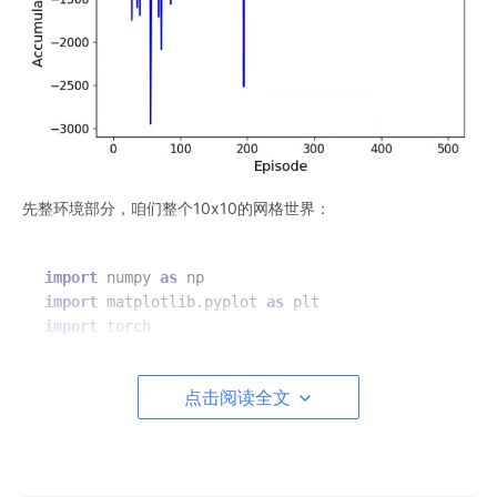
先整环境部分，咱们整个10x10的网格世界：
import
 numpy 
as
import
 matplotlib.pyplot 
as
import
import
 torch.nn 
as
import
点击阅读全文
from
 collections 
import
 deque

class
GridWorld
:

def
__init__
(
self
):

        self.grid = np.zeros((
10
, 
10
))  
# 0: 空地 