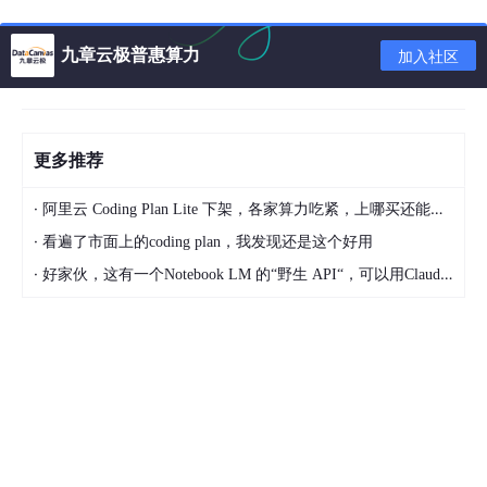
        self._set_obstacles()

        self.start = (
0
, 
0
)

九章云极普惠算力
加入社区
        self.goal = (
9
, 
9
)

        self.grid[self.goal] = 
2
def
_set_obstacles
(
self
):

更多推荐
for
 _ 
in
range
(
15
):

            x, y = np.random.randint(
0
, 
10
, 
2
)

·
阿里云 Coding Plan Lite 下架，各家算力吃紧，上哪买还能支持GLM-5和5.1的coding plan？_2026-04-15
            self.grid[x][y] = 
1
·
看遍了市面上的coding plan，我发现还是这个好用
def
reset
(
self
):

·
好家伙，这有一个Notebook LM 的“野生 API“，可以用Claude Code免费用 Google 大模型
        self.agent_pos = 
list
(self.start)

return
 self.agent_pos

def
step
(
self, action
):

# 动作映射: 0上 1右 2下 3左
        x, y = self.agent_pos

if
 action == 
0
: x = 
max
(x-
1
, 
0
)

elif
 action == 
1
: y = 
min
(y+
1
, 
9
)

elif
 action == 
2
: x = 
min
(x+
1
, 
9
)
